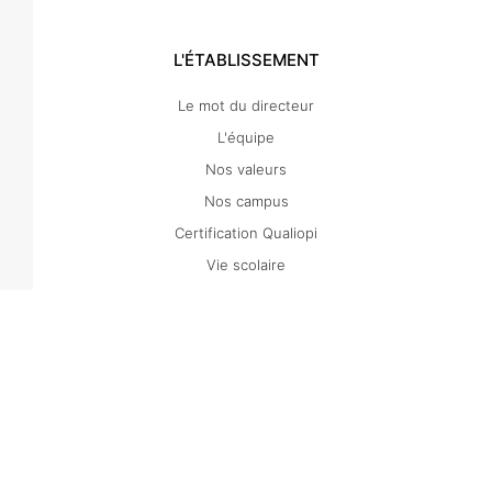
L'ÉTABLISSEMENT
Le mot du directeur
L'équipe
Nos valeurs
Nos campus
Certification Qualiopi
Vie scolaire
Projets culturels et artistiques
Association Sportive
CDI
Tarifs et conditions générales
Bourses et aides financières
LYCÉE PROFESSIONNEL